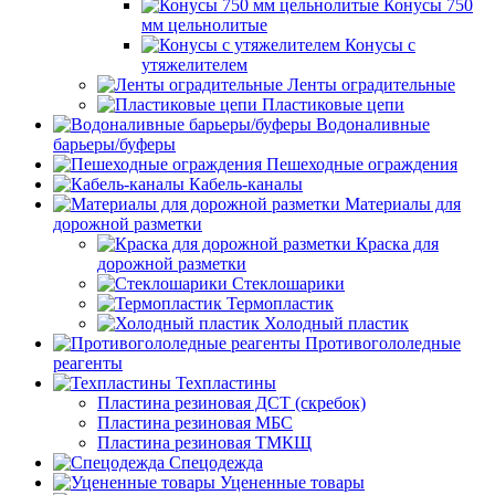
Конусы 750
мм цельнолитые
Конусы с
утяжелителем
Ленты оградительные
Пластиковые цепи
Водоналивные
барьеры/буферы
Пешеходные ограждения
Кабель-каналы
Материалы для
дорожной разметки
Краска для
дорожной разметки
Стеклошарики
Термопластик
Холодный пластик
Противогололедные
реагенты
Техпластины
Пластина резиновая ДСТ (скребок)
Пластина резиновая МБС
Пластина резиновая ТМКЩ
Спецодежда
Уцененные товары